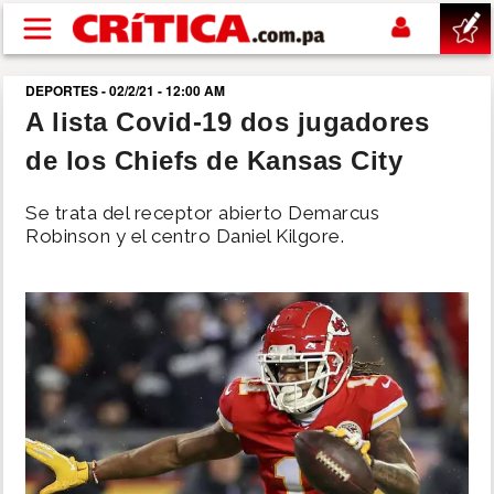
Pasar al contenido principal
DEPORTES - 02/2/21 - 12:00 AM
buscar
A lista Covid-19 dos jugadores
de los Chiefs de Kansas City
SUCESOS
Se trata del receptor abierto Demarcus
NACIONAL
Robinson y el centro Daniel Kilgore.
POLÍTICA
SHOW
DEPORTES
MUNDO