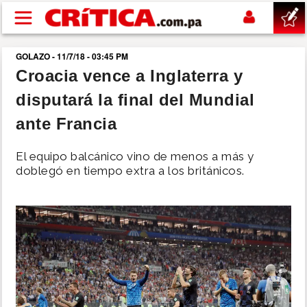
Pasar al contenido principal
GOLAZO - 11/7/18 - 03:45 PM
buscar
Croacia vence a Inglaterra y
disputará la final del Mundial
SUCESOS
ante Francia
NACIONAL
El equipo balcánico vino de menos a más y
doblegó en tiempo extra a los británicos.
POLÍTICA
SHOW
DEPORTES
MUNDO