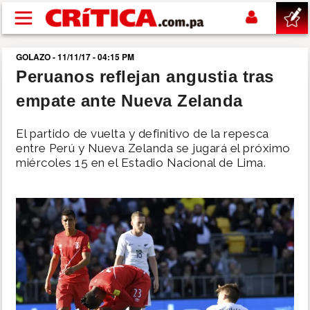
Pasar al contenido principal
GOLAZO - 11/11/17 - 04:15 PM
buscar
Peruanos reflejan angustia tras
empate ante Nueva Zelanda
SUCESOS
El partido de vuelta y definitivo de la repesca
NACIONAL
entre Perú y Nueva Zelanda se jugará el próximo
miércoles 15 en el Estadio Nacional de Lima.
POLÍTICA
SHOW
DEPORTES
MUNDO