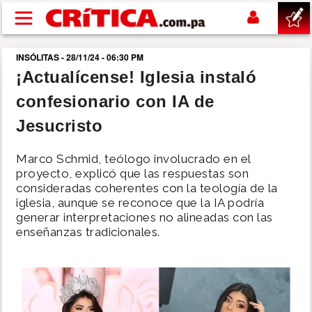
Pasar al contenido principal
INSÓLITAS - 28/11/24 - 06:30 PM
buscar
¡Actualícense! Iglesia instaló
confesionario con IA de
SUCESOS
Jesucristo
NACIONAL
Marco Schmid, teólogo involucrado en el
proyecto, explicó que las respuestas son
POLÍTICA
consideradas coherentes con la teología de la
iglesia, aunque se reconoce que la IA podría
generar interpretaciones no alineadas con las
SHOW
enseñanzas tradicionales.
DEPORTES
MUNDO