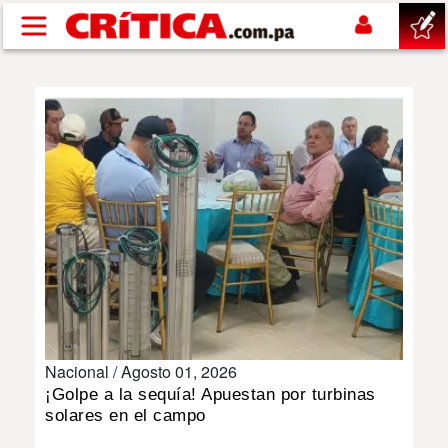
Pasar al contenido principal
buscar
SUCESOS
NACIONAL
POLÍTICA
SHOW
Nacional /
Agosto 01, 2026
DEPORTES
¡Golpe a la sequía! Apuestan por turbinas
solares en el campo
MUNDO