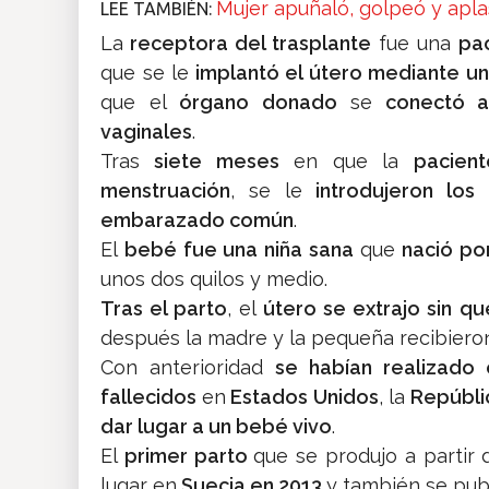
Mujer apuñaló, golpeó y apla
LEE TAMBIÉN:
La
receptora del trasplante
fue una
pa
que se le
implantó el útero mediante un
que el
órgano donado
se
conectó a
vaginales
.
Tras
siete meses
en que la
pacien
menstruación
, se le
introdujeron los
embarazado común
.
El
bebé fue una niña sana
que
nació po
unos dos quilos y medio.
Tras el parto
, el
útero se extrajo sin q
después la madre y la pequeña recibieron
Con anterioridad
se habían realizado 
fallecidos
en
Estados Unidos
, la
Repúbli
dar lugar a un bebé vivo
.
El
primer parto
que se produjo a partir
lugar en
Suecia en 2013
y también se pub