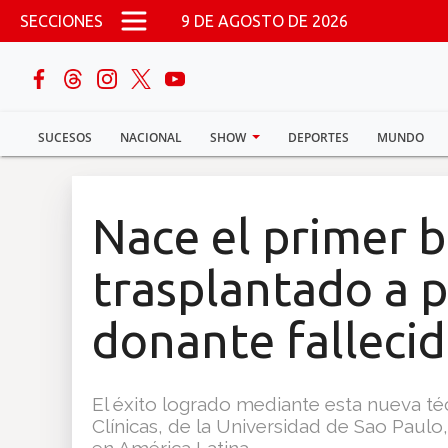
Pasar al contenido principal
SECCIONES
9 DE AGOSTO DE 2026
buscar
SUCESOS
NACIONAL
SHOW
DEPORTES
MUNDO
Sucesos
Nacional
Nace el primer 
Política
trasplantado a p
Show
donante falleci
Deportes
El éxito logrado mediante esta nueva téc
Clínicas, de la Universidad de Sao Paulo
Mundo
en América Latina.