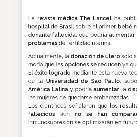
La
revista médica The Lancet
ha publ
hospital de Brasil
sobre el
primer bebé n
donante fallecida
, que podría
aumentar
problemas
de fertilidad uterina.
Actualmente, la
donación de útero
solo 
modo que la
s opciones se reducen
ya qu
El
éxito logrado
mediante esta nueva técn
de la
Universidad de Sao Paulo
, sup
América Latina
y podría
aumentar
la
dis
las mujeres de quedarse embarazadas.
Los científicos señalaron que
los result
fallecidos
aún
no se han compara
inmunosupresión se optimizarán en futuro