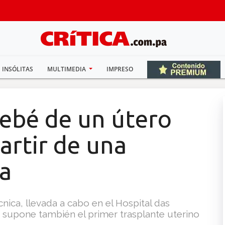
INSÓLITAS
MULTIMEDIA
IMPRESO
bebé de un útero
artir de una
da
nica, llevada a cabo en el Hospital das
, supone también el primer trasplante uterino