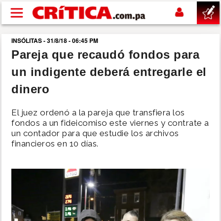
Pasar al contenido principal
INSÓLITAS - 31/8/18 - 06:45 PM
buscar
Pareja que recaudó fondos para
un indigente deberá entregarle el
SUCESOS
dinero
NACIONAL
El juez ordenó a la pareja que transfiera los
fondos a un fideicomiso este viernes y contrate a
POLÍTICA
un contador para que estudie los archivos
financieros en 10 días.
SHOW
DEPORTES
MUNDO