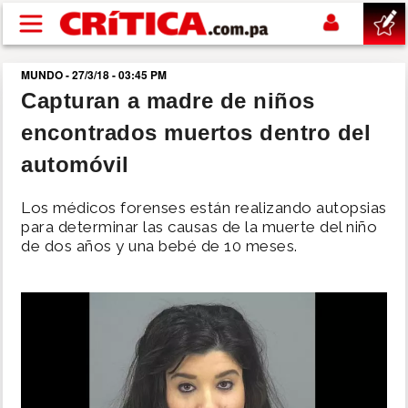
Pasar al contenido principal
MUNDO - 27/3/18 - 03:45 PM
buscar
Capturan a madre de niños
encontrados muertos dentro del
SUCESOS
automóvil
NACIONAL
Los médicos forenses están realizando autopsias
para determinar las causas de la muerte del niño
POLÍTICA
de dos años y una bebé de 10 meses.
SHOW
DEPORTES
MUNDO