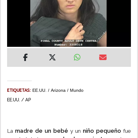
INSÓLITAS
MULTIMEDIA
IMPRESO
ETIQUETAS:
EE.UU.
Arizona
Mundo
EE.UU. / AP
madre de un bebé
niño pequeño
La
y un
fue