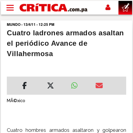
Pasar al contenido principal
MUNDO - 13/4/11 - 12:25 PM
buscar
Cuatro ladrones armados asaltan
el periódico Avance de
SUCESOS
Villahermosa
NACIONAL
POLÍTICA
SHOW
MÃ©xico
DEPORTES
MUNDO
Cuatro hombres armados asaltaron y golpearon