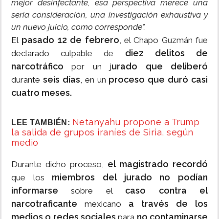
mejor desinfectante, esa perspectiva merece una
seria consideración, una investigación exhaustiva y
un nuevo juicio, como corresponde".
pasado 12 de febrero
El
, el Chapo Guzmán fue
diez delitos de
declarado culpable de
narcotráfico
urado que deliberó
por un j
seis días
proceso que duró casi
durante
, en un
cuatro meses.
Netanyahu propone a Trump
LEE TAMBIÉN:
la salida de grupos iraníes de Siria, según
medio
el magistrado recordó
Durante dicho proceso,
miembros del jurado no podían
que los
informarse
caso contra el
sobre el
narcotraficante
a través de los
mexicano
medios o redes sociales
no contaminarse
para