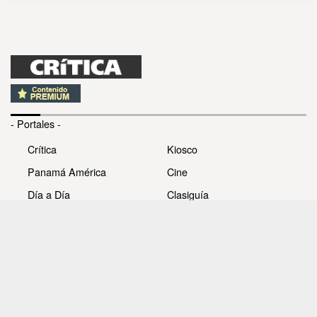
- Portales -
Crítica
Kiosco
Panamá América
Cine
Día a Día
Clasiguía
Mujer
Prémiate
Recetas
Impresora Pacífico
- Redes sociales -