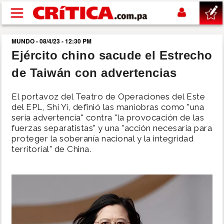
Pasar al contenido principal
MUNDO - 08/4/23 - 12:30 PM
buscar
Ejército chino sacude el Estrecho
de Taiwán con advertencias
SUCESOS
El portavoz del Teatro de Operaciones del Este
NACIONAL
del EPL, Shi Yi, definió las maniobras como "una
seria advertencia" contra "la provocación de las
fuerzas separatistas" y una "acción necesaria para
POLÍTICA
proteger la soberanía nacional y la integridad
territorial" de China.
SHOW
DEPORTES
MUNDO