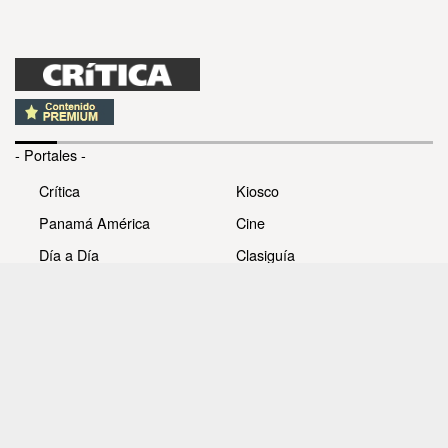
- Portales -
Crítica
Kiosco
Panamá América
Cine
Día a Día
Clasiguía
Mujer
Prémiate
Recetas
Impresora Pacífico
- Redes sociales -