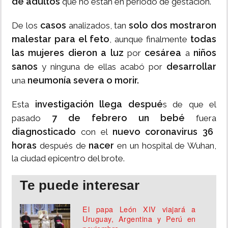
de adultos
que no están en periodo de gestación.
casos
solo dos mostraron
De los
analizados, tan
malestar para el feto
todas
, aunque finalmente
las mujeres dieron a luz
cesárea
niños
por
a
sanos
desarrollar
y ninguna de ellas acabó por
neumonía severa o morir.
una
investigación llega despué
Esta
s de que el
7 de febrero un bebé
pasado
fuera
diagnosticado
nuevo coronavirus 36
con el
horas
nacer
después de
en un hospital de Wuhan,
la ciudad epicentro del brote.
Te puede interesar
El papa León XIV viajará a
Uruguay, Argentina y Perú en