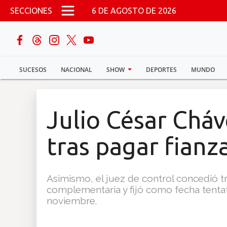
Pasar al contenido principal
SECCIONES
6 DE AGOSTO DE 2026
buscar
SUCESOS
NACIONAL
SHOW
DEPORTES
MUNDO
Sucesos
Nacional
Julio César Cháve
Política
tras pagar fianz
Show
Asimismo, el juez de control concedió t
Deportes
complementaria y fijó como fecha tentat
noviembre.
Mundo