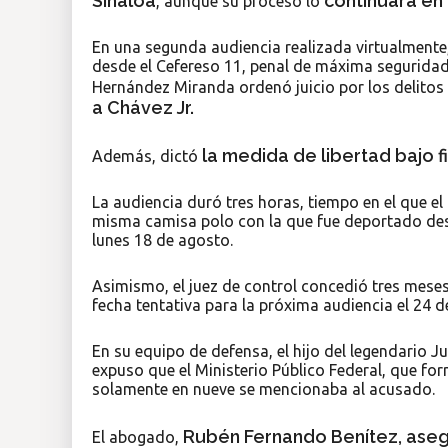
Sinaloa
continuará en
, aunque su proceso lo
En una segunda audiencia realizada virtualmente,
desde el Cefereso 11, penal de máxima seguridad e
Hernández Miranda ordenó juicio por los delitos
a Chávez Jr.
la medida de libertad bajo f
Además, dictó
La audiencia duró tres horas, tiempo en el que el 
misma camisa polo con la que fue deportado des
lunes 18 de agosto.
Asimismo, el juez de control concedió tres mese
fecha tentativa para la próxima audiencia el 24 
En su equipo de defensa, el hijo del legendario J
expuso que el Ministerio Público Federal, que fo
solamente en nueve se mencionaba al acusado.
Rubén Fernando Benítez, aseg
El abogado,