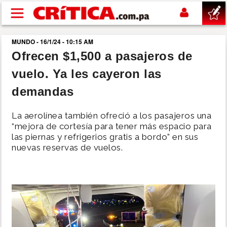
Pasar al contenido principal
MUNDO - 16/1/24 - 10:15 AM
buscar
Ofrecen $1,500 a pasajeros de
vuelo. Ya les cayeron las
SUCESOS
demandas
NACIONAL
La aerolínea también ofreció a los pasajeros una
“mejora de cortesía para tener más espacio para
POLÍTICA
las piernas y refrigerios gratis a bordo” en sus
nuevas reservas de vuelos.
SHOW
DEPORTES
MUNDO