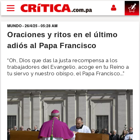
Pasar al contenido principal
MUNDO - 26/4/25 - 05:28 AM
buscar
Oraciones y ritos en el último
adiós al Papa Francisco
SUCESOS
“Oh, Dios que das la justa recompensa a los
NACIONAL
trabajadores del Evangelio, acoge en tu Reino a
tu siervo y nuestro obispo, el Papa Francisco..."
POLÍTICA
SHOW
DEPORTES
MUNDO