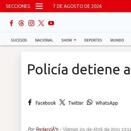
Pasar al contenido principal
SECCIONES
7 DE AGOSTO DE 2026
buscar
SUCESOS
NACIONAL
SHOW
DEPORTES
MUNDO
Sucesos
Nacional
Policía detiene 
Política
Show
Facebook
Twitter
WhatsApp
Deportes
Mundo
Viernes 29 de Abril de 2011 10:
Por:
RedacciÃ³n
-