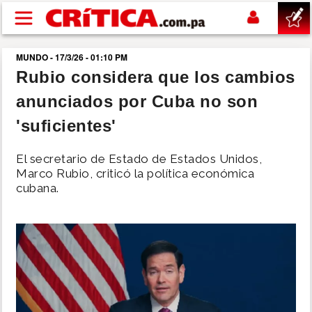
Pasar al contenido principal
MUNDO - 17/3/26 - 01:10 PM
buscar
Rubio considera que los cambios
anunciados por Cuba no son
SUCESOS
'suficientes'
NACIONAL
El secretario de Estado de Estados Unidos,
Marco Rubio, criticó la política económica
POLÍTICA
cubana.
SHOW
DEPORTES
MUNDO