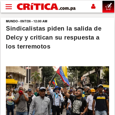
Pasar al contenido principal
MUNDO - 09/7/26 - 12:00 AM
buscar
Sindicalistas piden la salida de
Delcy y critican su respuesta a
SUCESOS
los terremotos
NACIONAL
POLÍTICA
SHOW
DEPORTES
MUNDO