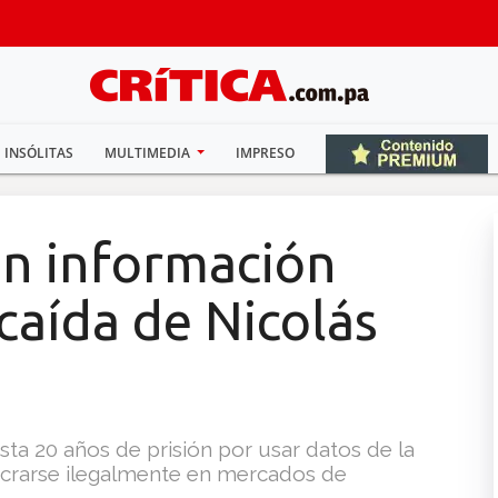
INSÓLITAS
MULTIMEDIA
IMPRESO
on información
 caída de Nicolás
a 20 años de prisión por usar datos de la
ucrarse ilegalmente en mercados de