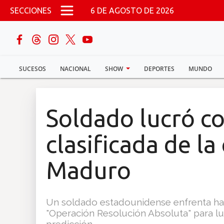
Pasar al contenido principal
SECCIONES
6 DE AGOSTO DE 2026
buscar
SUCESOS
NACIONAL
SHOW
DEPORTES
MUNDO
Sucesos
Nacional
Soldado lucró c
Política
clasificada de la
Show
Maduro
Deportes
Un soldado estadounidense enfrenta hast
"Operación Resolución Absoluta" para l
Mundo
predicción.