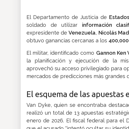
El Departamento de Justicia de
Estado
soldado de utilizar
información clasi
expresidente de
Venezuela
,
Nicolás Ma
obtuvo ganancias cercanas a los
400,000
​El militar, identificado como
Gannon Ken 
la planificación y ejecución de la mi
aprovechó su acceso privilegiado para o
mercados de predicciones más grandes 
​El esquema de las apuestas
​Van Dyke, quien se encontraba destac
realizó un total de 13 apuestas estratég
enero de 2026. El fiscal federal para el 
que el acusado "intentó ocultar su ident