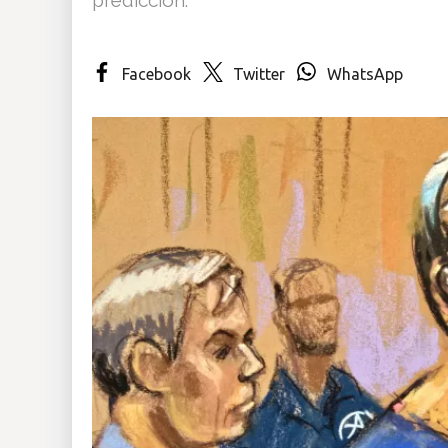
Insólitas
Facebook
Twitter
WhatsApp
Multimedia
Impreso