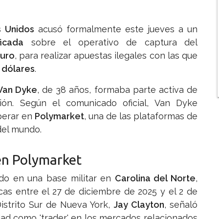
s Unidos
acusó formalmente este jueves a un
ficada
sobre el operativo de captura del
duro
, para realizar apuestas ilegales con las que
 dólares
.
Van Dyke
, de 38 años, formaba parte activa de
sión. Según el comunicado oficial, Van Dyke
perar en
Polymarket
, una de las plataformas de
del mundo.
 en Polymarket
ado en una base militar en
Carolina del Norte
,
icas entre el 27 de diciembre de 2025 y el 2 de
Distrito Sur de Nueva York,
Jay Clayton
, señaló
idad como 'trader' en los mercados relacionados