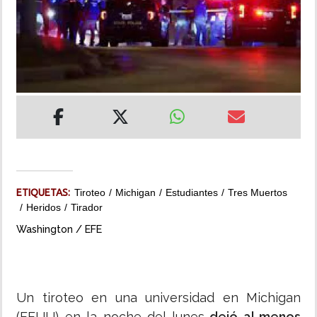
INSÓLITAS
MULTIMEDIA
IMPRESO
ETIQUETAS:
Tiroteo
Michigan
Estudiantes
Tres Muertos
Heridos
Tirador
Washington / EFE
Un tiroteo en una universidad en Michigan
(EEUU) en la noche del lunes
dejó al menos