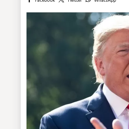
Insólitas
Multimedia
Impreso