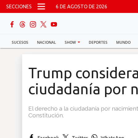
Pasar al contenido principal
SECCIONES
6 DE AGOSTO DE 2026
buscar
SUCESOS
NACIONAL
SHOW
DEPORTES
MUNDO
Sucesos
Nacional
Trump considera 
Política
ciudadanía por 
Show
El derecho a la ciudadanía por nacimien
Deportes
Constitución.
Mundo
Facebook
Twitter
WhatsApp