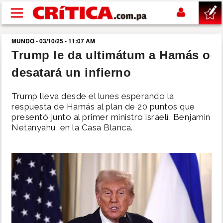
Pasar al contenido principal
MUNDO - 03/10/25 - 11:07 AM
buscar
Trump le da ultimátum a Hamás o
desatará un infierno
SUCESOS
Trump lleva desde el lunes esperando la
NACIONAL
respuesta de Hamás al plan de 20 puntos que
presentó junto al primer ministro israelí, Benjamin
Netanyahu, en la Casa Blanca.
POLÍTICA
SHOW
DEPORTES
MUNDO