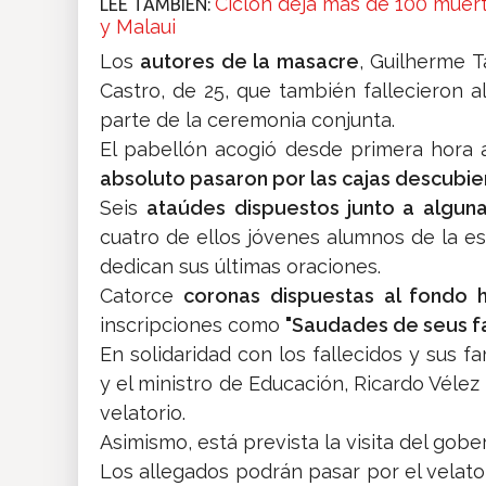
Ciclón deja más de 100 muer
LEE TAMBIÉN:
y Malaui
Los
autores de la masacre
, Guilherme T
Castro, de 25, que también fallecieron al
parte de la ceremonia conjunta.
El pabellón acogió desde primera hora 
absoluto pasaron por las cajas descubie
Seis
ataúdes dispuestos junto a algunas
cuatro de ellos jóvenes alumnos de la esc
dedican sus últimas oraciones.
Catorce
coronas dispuestas al fondo h
inscripciones como
"Saudades de seus f
En solidaridad con los fallecidos y sus fa
y el ministro de Educación, Ricardo Vélez
velatorio.
Asimismo, está prevista la visita del gob
Los allegados podrán pasar por el velato