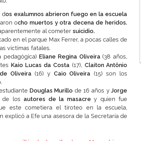
lo.
 d
os exalumnos abrieron fuego en la escuela
aron o
cho muertos y otra decena de heridos.
 aparentemente al cometer
suicidio.
cado en el parque Max Ferrer, a pocas calles de
as víctimas fatales.
a pedagógica)
Eliane Regina Oliveira
(38 años,
ntes
Kaio Lucas da Costa
(17),
Claiton Antônio
 de Oliveira
(16) y
Caio Oliveira
(15) son los
.
 estudiante
Douglas Murillo
de 16 años y
Jorge
o de los
autores de la masacre
y quien fue
e este cometiera el tiroteo en la escuela,
n explicó a Efe una asesora de la Secretaría de