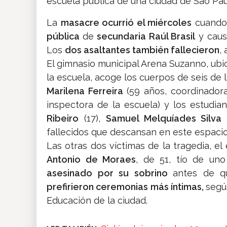
escuela pública de una ciudad de Sao Pau
La
masacre ocurrió el miércoles
cuando
pública
de
secundaria Raúl Brasil
y caus
Los
dos asaltantes también fallecieron
,
El gimnasio municipal Arena Suzanno, ubi
la escuela, acoge los cuerpos de seis de l
Marilena Ferreira
(59 años, coordinador
inspectora de la escuela) y los estudia
Ribeiro
(17),
Samuel Melquíades Silva
fallecidos que descansan en este espacio
Las otras dos víctimas de la tragedia, el
Antonio de Moraes
, de 51, tío de un
asesinado por su sobrino
antes de qu
prefirieron ceremonias más íntimas,
segú
Educación de la ciudad.