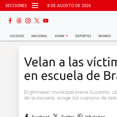
Pasar al contenido principal
SECCIONES
8 DE AGOSTO DE 2026
buscar
SUCESOS
NACIONAL
SHOW
DEPORTES
MUNDO
Sucesos
Nacional
Velan a las víct
Política
en escuela de Br
Show
El gimnasio municipal Arena Suzanno, ub
Deportes
de la escuela, acoge los cuerpos de seis 
Mundo
Facebook
Twitter
WhatsApp