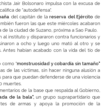
chista Jair Bolsonaro impulsa con la excusa de
alifica de "autodefensa".
paña
del capitán de la
reserva del Ejército
de
también fueron las que este miércoles acabaron
a de la ciudad de Suzano, próxima a Sao Paulo.
al instituto y dispararon contra funcionarios y
sinaron a ocho y luego uno mató al otro y se
s. Antes habían acabado con la vida del tío de
có como "
monstruosidad y cobardía sin tamaño"
ias de las víctimas, sin hacer ninguna alusión a
s para que puedan defenderse de una violencia
0 muertes.
amentarios de la base que respalda al Gobierno,
ada de la bala",
un grupo suprapartidario que
antes de armas y apoya la promoción de la