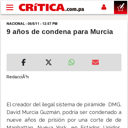
Pasar al contenido principal
NACIONAL - 06/5/11 - 12:57 PM
buscar
9 años de condena para Murcia
SUCESOS
NACIONAL
POLÍTICA
RedacciÃ³n
SHOW
El creador del ilegal sistema de piràmide DMG,
DEPORTES
David Murcia Guzmán, podría ser condenado a
nueve años de prisión por una corte de de
MUNDO
Manhattan, Nueva York, en Estados Unidos,