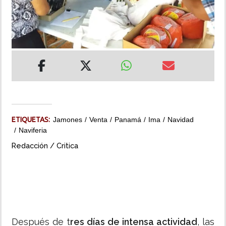
INSÓLITAS
MULTIMEDIA
IMPRESO
ETIQUETAS:
Jamones
Venta
Panamá
Ima
Navidad
Naviferia
Redacción / Critica
Después de t
res días de intensa actividad
, las