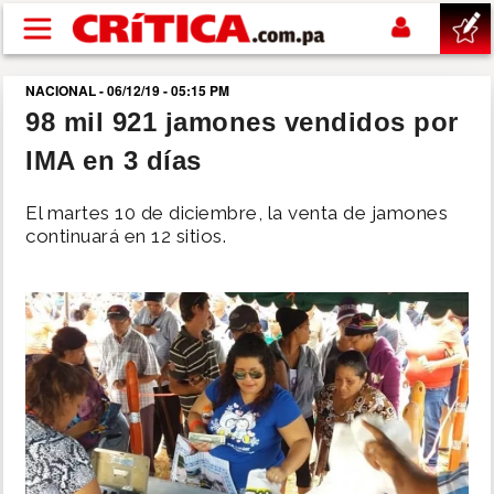
Pasar al contenido principal
NACIONAL - 06/12/19 - 05:15 PM
buscar
98 mil 921 jamones vendidos por
IMA en 3 días
SUCESOS
El martes 10 de diciembre, la venta de jamones
NACIONAL
continuará en 12 sitios.
POLÍTICA
SHOW
DEPORTES
MUNDO