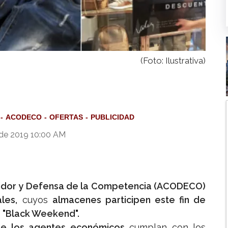
(Foto: Ilustrativa)
ACODECO
OFERTAS
PUBLICIDAD
 de 2019 10:00 AM
idor y Defensa de la Competencia (ACODECO)
les,
cuyos
almacenes participen este fin de
"Black Weekend".
ue los agentes económicos
cumplan con los