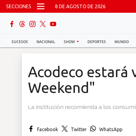
Pasar al contenido principal
SECCIONES
8 DE AGOSTO DE 2026
buscar
SUCESOS
NACIONAL
SHOW
DEPORTES
MUNDO
Sucesos
Nacional
Acodeco estará v
Política
Weekend"
Show
La institución recomienda a los consum
Deportes
Facebook
Twitter
WhatsApp
Mundo