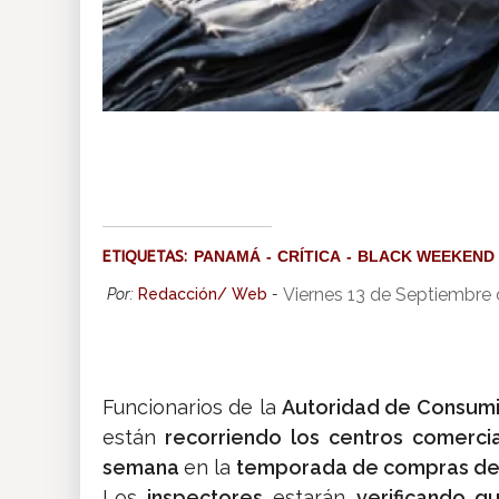
ETIQUETAS:
PANAMÁ
CRÍTICA
BLACK WEEKEND
Viernes 13 de Septiembre
Por:
Redacción/ Web
-
Funcionarios de la
Autoridad de Consum
están
recorriendo los centros comercia
semana
en la
temporada de compras de 
Los
inspectores
estarán
verificando q