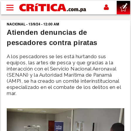
Pasar al contenido principal
NACIONAL - 13/9/24 - 12:00 AM
buscar
Atienden denuncias de
pescadores contra piratas
SUCESOS
A los pescadores se les está hurtando sus
NACIONAL
equipos, las artes de pesca y que gracias a la
interacción con el Servicio Nacional Aeronaval
(SENAN) y la Autoridad Marítima de Panamá
POLÍTICA
(AMP), se ha creado un comité interinstitucional
especializado en el combate de los delitos en el
SHOW
mar.
DEPORTES
MUNDO