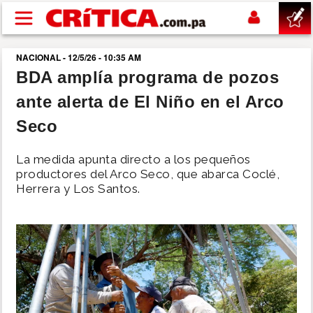
Pasar al contenido principal
NACIONAL - 12/5/26 - 10:35 AM
buscar
BDA amplía programa de pozos
ante alerta de El Niño en el Arco
SUCESOS
Seco
NACIONAL
La medida apunta directo a los pequeños
productores del Arco Seco, que abarca Coclé,
POLÍTICA
Herrera y Los Santos.
SHOW
DEPORTES
MUNDO