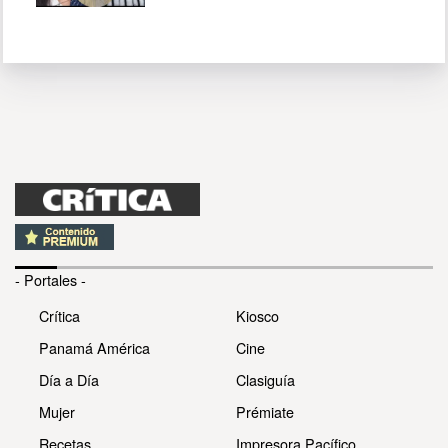
- Portales -
Crítica
Kiosco
Panamá América
Cine
Día a Día
Clasiguía
Mujer
Prémiate
Recetas
Impresora Pacífico