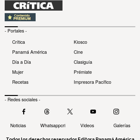
- Portales -
Crítica
Kiosco
Panamá América
Cine
Día a Día
Clasiguía
Mujer
Prémiate
Recetas
Impresora Pacífico
- Redes sociales -
Noticias
Whatsappcri
Videos
Galerías
Todos los derechos reservados Editora Panamá América