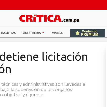
INSÓLITAS
MULTIMEDIA
IMPRESO
detiene licitación
ión
técnicas y administrativas son llevadas a
bajo la supervisión de los órganos
 objetivo y riguroso.