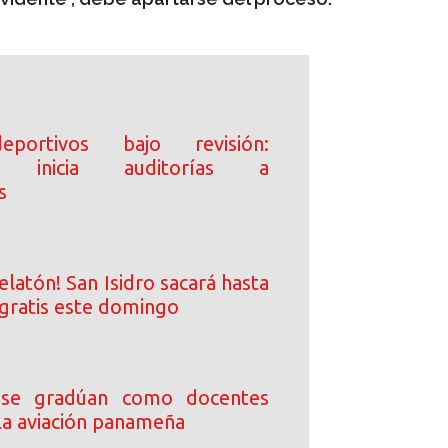
portivos bajo revisión:
ía inicia auditorías a
s
elatón! San Isidro sacará hasta
gratis este domingo
 se gradúan como docentes
 la aviación panameña