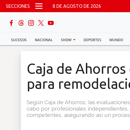
Pasar al contenido principal
SECCIONES
8 DE AGOSTO DE 2026
buscar
SUCESOS
NACIONAL
SHOW
DEPORTES
MUNDO
Sucesos
Nacional
Caja de Ahorros 
Política
para remodelac
Show
Según Caja de Ahorros, las evaluaciones 
Deportes
cabo por profesionales independientes, 
competentes, asegurando así un proceso
Mundo