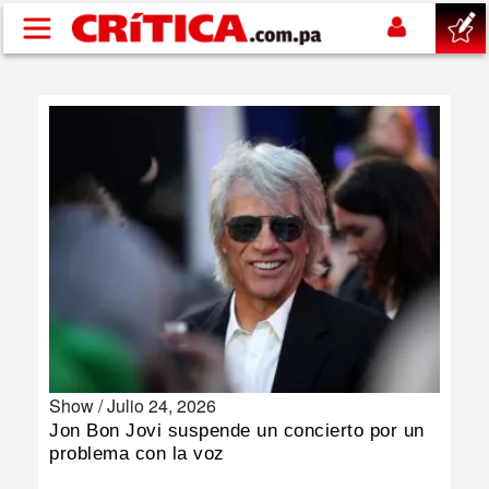
Pasar al contenido principal
buscar
SUCESOS
NACIONAL
POLÍTICA
SHOW
Show /
Julio 24, 2026
DEPORTES
Jon Bon Jovi suspende un concierto por un
problema con la voz
MUNDO