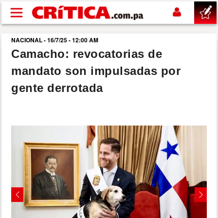
Pasar al contenido principal
NACIONAL - 16/7/25 - 12:00 AM
buscar
Camacho: revocatorias de
mandato son impulsadas por
SUCESOS
gente derrotada
NACIONAL
POLÍTICA
SHOW
DEPORTES
Previous
Next
MUNDO