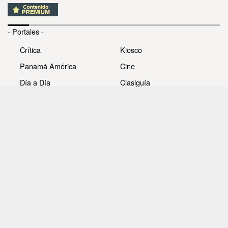
- Portales -
Crítica
Kiosco
Panamá América
Cine
Día a Día
Clasiguía
Mujer
Prémiate
Recetas
Impresora Pacífico
- Redes sociales -
Noticias
Whatsappcri
Videos
Galerías
Todos los derechos reservados Editora Panamá América
S.A. - Ciudad de Panamá - Panamá 2026.