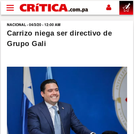
Pasar al contenido principal
NACIONAL - 04/3/20 - 12:00 AM
buscar
Carrizo niega ser directivo de
Grupo Gali
SUCESOS
NACIONAL
POLÍTICA
SHOW
DEPORTES
MUNDO