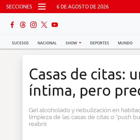
Pasar al contenido principal
SECCIONES
6 DE AGOSTO DE 2026
buscar
SUCESOS
NACIONAL
SHOW
DEPORTES
MUNDO
Sucesos
Nacional
Casas de citas: 
Política
íntima, pero pre
Show
Gel alcoholado y nebulización en habita
Deportes
limpieza de las casas de citas o “push 
reabrir.
Mundo