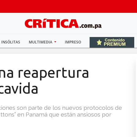
INSÓLITAS
MULTIMEDIA
IMPRESO
una reapertura
cavida
ciones son parte de los nuevos protocolos de
buttons” en Panamá que están ansiosos por