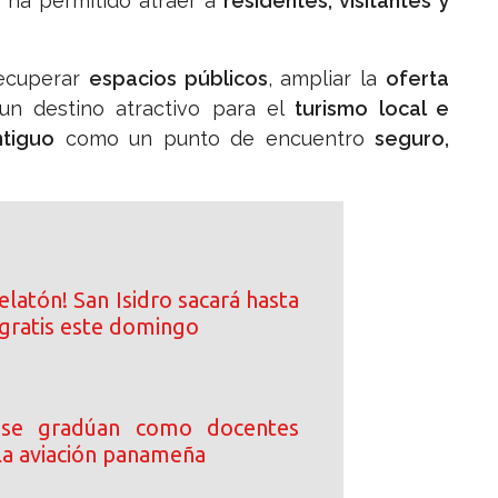
e ha permitido atraer a
residentes, visitantes y
recuperar
espacios públicos
, ampliar la
oferta
n destino atractivo para el
turismo local e
tiguo
como un punto de encuentro
seguro,
elatón! San Isidro sacará hasta
gratis este domingo
 se gradúan como docentes
 la aviación panameña