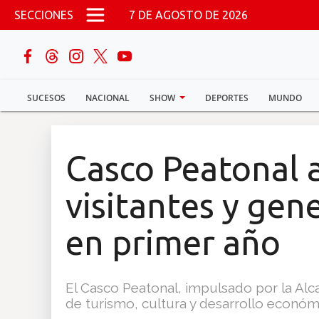
Pasar al contenido principal
SECCIONES
7 DE AGOSTO DE 2026
buscar
SUCESOS
NACIONAL
SHOW
DEPORTES
MUNDO
Sucesos
Nacional
Casco Peatonal 
Política
visitantes y gen
Show
en primer año
Deportes
El Casco Peatonal, impulsado por la Al
de turismo, cultura y desarrollo económic
Mundo