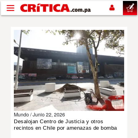
Pasar al contenido principal
buscar
SUCESOS
NACIONAL
POLÍTICA
SHOW
Mundo /
Junio 22, 2026
DEPORTES
Desalojan Centro de Justicia y otros
recintos en Chile por amenazas de bomba
MUNDO