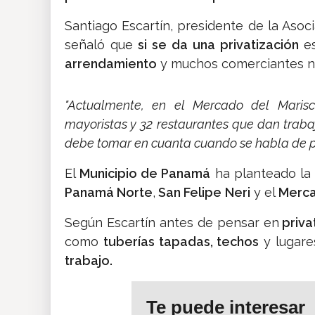
Santiago Escartín, presidente de la Aso
señaló que
si se da una privatización
e
arrendamiento
y muchos comerciantes no
"Actualmente, en el Mercado del Maris
mayoristas y 32 restaurantes que dan trab
debe tomar en cuanta cuando se habla de pr
El
Municipio de Panamá
ha planteado l
Panamá Norte
,
San Felipe
Neri
y el
Merca
Según Escartín antes de pensar en
priva
como
tuberías tapadas, techos
y lugare
trabajo.
Te puede interesar