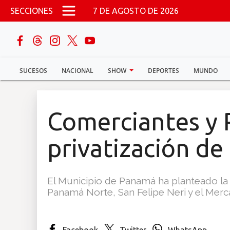
Pasar al contenido principal
SECCIONES
7 DE AGOSTO DE 2026
buscar
SUCESOS
NACIONAL
SHOW
DEPORTES
MUNDO
Sucesos
Nacional
Comerciantes y
Política
privatización d
Show
El Municipio de Panamá ha planteado la
Deportes
Panamá Norte, San Felipe Neri y el Merc
Mundo
Facebook
Twitter
WhatsApp