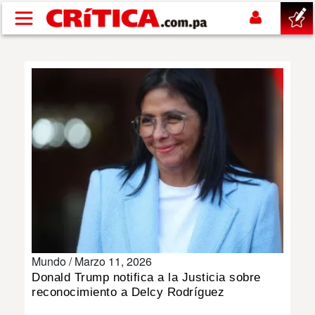
Pasar al contenido principal
buscar
SUCESOS
NACIONAL
POLÍTICA
SHOW
Mundo /
Marzo 11, 2026
DEPORTES
Donald Trump notifica a la Justicia sobre
reconocimiento a Delcy Rodríguez
MUNDO