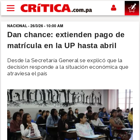
Pasar al contenido principal
NACIONAL - 26/3/26 - 10:00 AM
buscar
Dan chance: extienden pago de
matrícula en la UP hasta abril
SUCESOS
Desde la Secretaría General se explicó que la
NACIONAL
decisión responde a la situación económica que
atraviesa el país
POLÍTICA
SHOW
DEPORTES
MUNDO