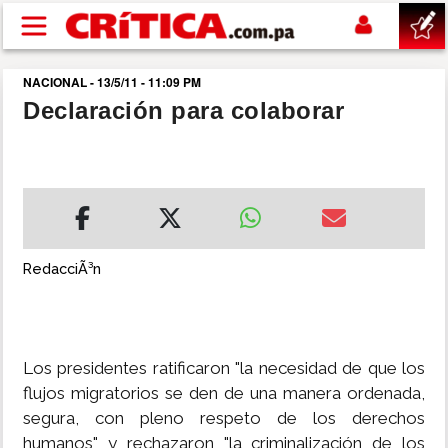
Pasar al contenido principal
NACIONAL - 13/5/11 - 11:09 PM
buscar
Declaración para colaborar
SUCESOS
NACIONAL
POLÍTICA
RedacciÃ³n
SHOW
Los presidentes ratificaron "la necesidad de que los
DEPORTES
flujos migratorios se den de una manera ordenada,
segura, con pleno respeto de los derechos
MUNDO
humanos" y rechazaron "la criminalización de los