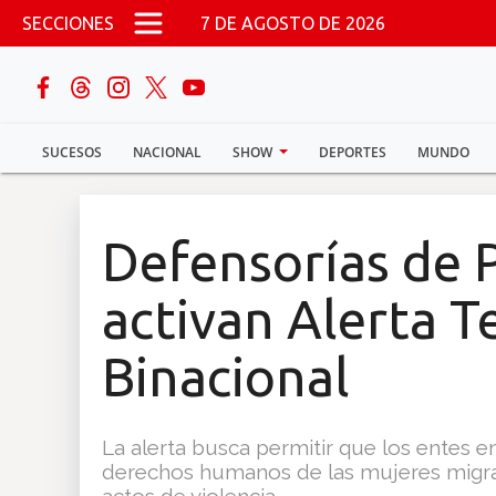
Pasar al contenido principal
SECCIONES
7 DE AGOSTO DE 2026
buscar
SUCESOS
NACIONAL
SHOW
DEPORTES
MUNDO
Sucesos
Nacional
Defensorías de 
Política
activan Alerta 
Show
Binacional
Deportes
La alerta busca permitir que los entes e
derechos humanos de las mujeres migra
Mundo
actos de violencia.