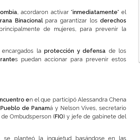
lombia
, acordaron activar "
inmediatamente
" el
rana Binacional
para garantizar los
derechos
rincipalmente de mujeres, para prevenir la
s encargados la
protección y defensa
de los
rante
s puedan accionar para prevenir estos
ncuentro e
n el que participó Alessandra Chena
l Pueblo de Panam
á y Nelson Vives, secretario
a de Ombudsperson (
FIO
) y jefe de gabinete del
 se planteó la inquietud basándose en las