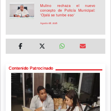
Mulino rechaza el nuevo
concepto de Policía Municipal:
'Ojalá se tumbe eso'
Agosto 08, 2026
Contenido Patrocinado