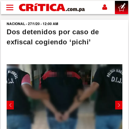
Pasar al contenido principal
NACIONAL - 27/1/20 - 12:00 AM
buscar
Dos detenidos por caso de
exfiscal cogiendo ‘pichi’
SUCESOS
NACIONAL
POLÍTICA
SHOW
DEPORTES
Previous
Next
MUNDO