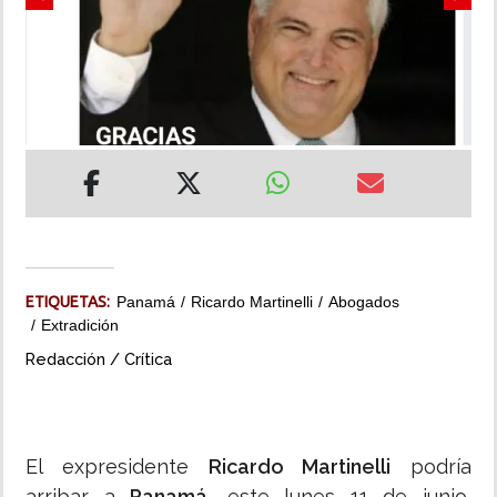
Previous
Next
INSÓLITAS
MULTIMEDIA
IMPRESO
ETIQUETAS:
Panamá
Ricardo Martinelli
Abogados
Extradición
Redacción / Crítica
El expresidente
Ricardo Martinelli
podría
arribar a
Panamá
, este lunes 11 de junio,