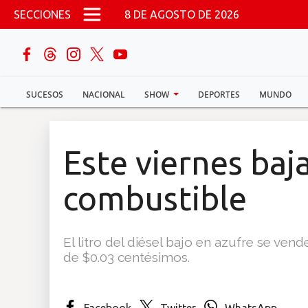
Pasar al contenido principal
SECCIONES
8 DE AGOSTO DE 2026
buscar
SUCESOS
NACIONAL
SHOW
DEPORTES
MUNDO
Sucesos
Nacional
Este viernes baja
Política
combustible
Show
El litro del diésel bajo en azufre se ven
Deportes
de $0.03 centésimos.
Mundo
Facebook
Twitter
WhatsApp