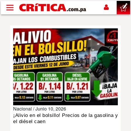
Pasar al contenido principal
buscar
SUCESOS
NACIONAL
POLÍTICA
SHOW
Nacional /
Junio 10, 2026
DEPORTES
¡Alivio en el bolsillo! Precios de la gasolina y
el diésel caen
MUNDO