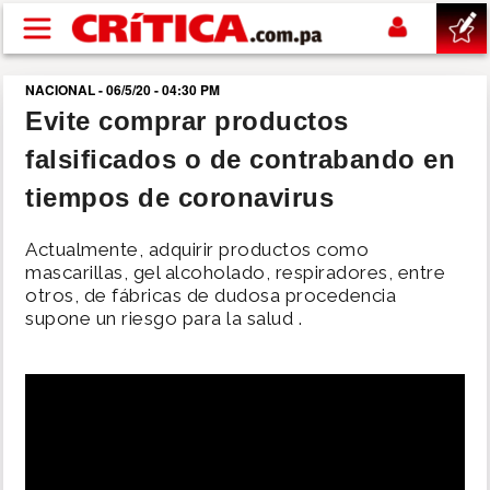
Pasar al contenido principal
NACIONAL - 06/5/20 - 04:30 PM
buscar
Evite comprar productos
falsificados o de contrabando en
SUCESOS
tiempos de coronavirus
NACIONAL
Actualmente, adquirir productos como
mascarillas, gel alcoholado, respiradores, entre
POLÍTICA
otros, de fábricas de dudosa procedencia
supone un riesgo para la salud .
SHOW
DEPORTES
MUNDO