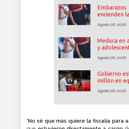
Embarazos
encienden l
Agosto 06, 2026
Meduca en a
y adolescen
Agosto 06, 2026
Gobierno es
millón en e
Agosto 06, 2026
"
No sé que más quiere la fiscalía para 
que
estuvieron directamente a cargo
d