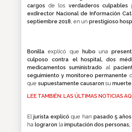
cargos
de los
verdaderos culpables
p
exdirector Nacional de Información Cat
septiembre 2018
, en un
prestigioso hospi
Bonilla
explicó que
hubo
una
presen
culposo
contra el hospital, dos méd
medicamentos suministrado
al
pacien
seguimiento y monitoreo permanente
d
que
supuestamente causaron
su
muerte
LEE TAMBIÉN: LAS ÚLTIMAS NOTICIAS AQ
El
jurista explicó
que han
pasado 5 años
ha
lograron
la
imputación dos personas,