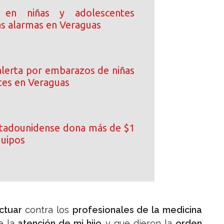
 en niñas y adolescentes
as alarmas en Veraguas
lerta por embarazos de niñas
tes en Veraguas
tadounidense dona más de $1
quipos
actuar
contra los
profesionales de la medicina
e la
atención de mi hijo
y que dieron la
orden