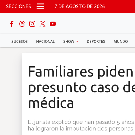
Pasar al contenido principal
SECCIONES
7 DE AGOSTO DE 2026
buscar
SUCESOS
NACIONAL
SHOW
DEPORTES
MUNDO
Sucesos
Nacional
Familiares piden 
Política
presunto caso d
Show
médica
Deportes
El jurista explicó que han pasado 5 años
ha lograron la imputación dos personas, 
Mundo