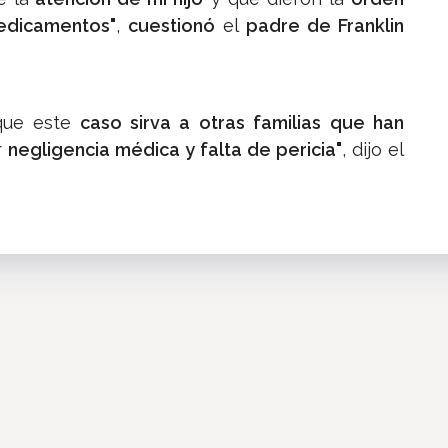
medicamentos"
,
cuestionó
el
padre de Franklin
ue este
caso sirva a otras familias que han
r
negligencia médica y falta de pericia"
, dijo el