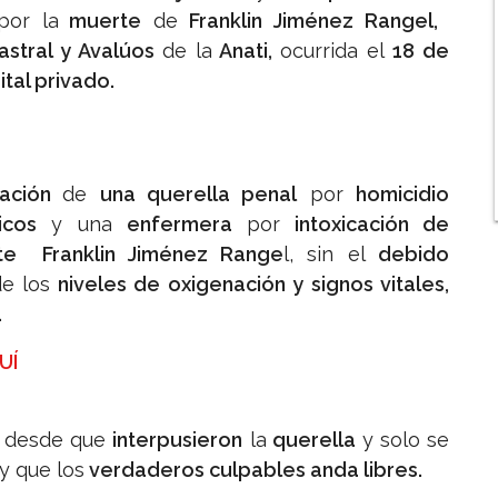
or la
muerte
de
Franklin Jiménez Rangel,
astral y Avalúos
de la
Anati,
ocurrida el
18 de
tal privado.
tación
de
una querella penal
por
homicidio
icos
y una
enfermera
por
intoxicación de
te Franklin Jiménez Range
l, sin el
debido
e los
niveles de oxigenación y signos vitales,
.
UÍ
desde que
interpusieron
la
querella
y solo se
y que los
verdaderos culpables anda libres.