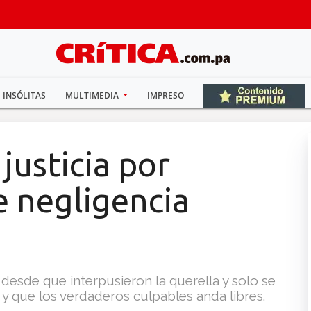
INSÓLITAS
MULTIMEDIA
IMPRESO
justicia por
e negligencia
 desde que interpusieron la querella y solo se
y que los verdaderos culpables anda libres.