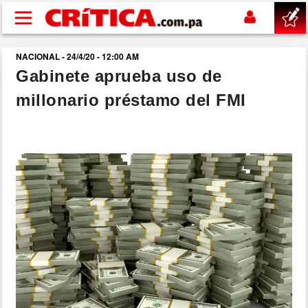
Pasar al contenido principal
NACIONAL - 24/4/20 - 12:00 AM
buscar
Gabinete aprueba uso de
millonario préstamo del FMI
SUCESOS
NACIONAL
POLÍTICA
SHOW
DEPORTES
MUNDO